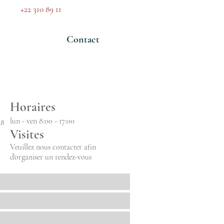
sez le
+22 310 89 11
|
info@fiduneo.com
Actualités
Contact
Horaires
lun - ven 8:00 - 17:00
18
Visites
Veuillez nous contacter afin
d'organiser un rendez-vous