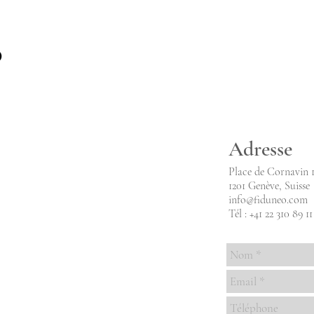
Besoin d'un rendez-vous ? compo
Accueil
Professionnels
Particuliers
Adresse
Place de Cornavin 
1201 Genève, Suisse
i
nfo@fiduneo.com
Tél : +41 22 310 89 11